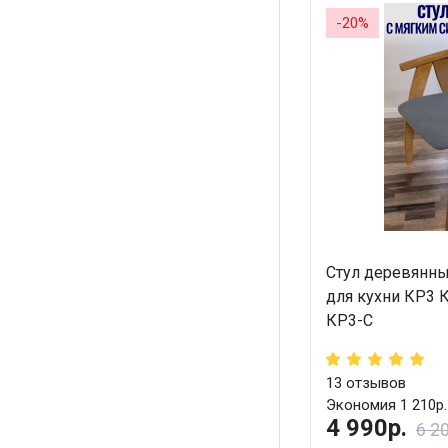
-20%
Стул деревянны
для кухни КР3 
КР3-С
13
отзывов
Экономия 1 210р.
4 990р.
6 2