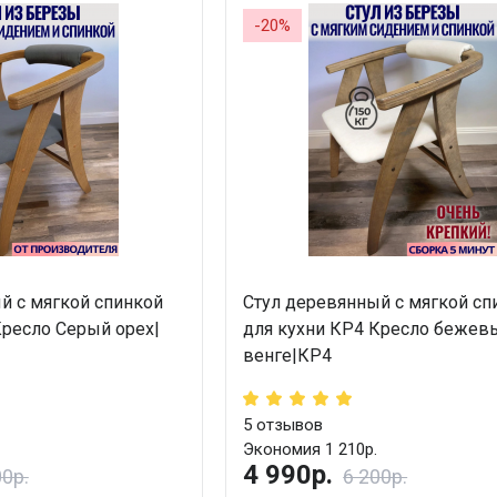
-20%
й с мягкой спинкой
Стул деревянный с мягкой сп
Кресло Серый орех|
для кухни КР4 Кресло бежев
венге|КР4
5
отзывов
Экономия 1 210р.
4 990р.
00р.
6 200р.