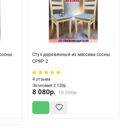
 сосны
Стул деревянный из массива сосны
СР8Р-2
4
отзыва
Экономия 2 120р.
8 080р.
10 200р.