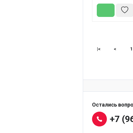
|<
<
1
Остались вопро
+7 (9