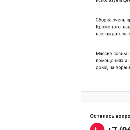
используем це
Сборка очень п
Кроме того, на
наслаждаться 
Массив сосны н
помещениях и на
доме, на веран
Остались вопро